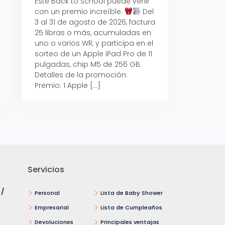
Este Back to School puede venir
con un premio increíble.
Del
Prepárate para vo
3 al 31 de agosto de 2026, factura
recibe hasta un 1
25 libras o más, acumuladas en
devolución con Pr
uno o varios WR, y participa en el
al 15 de agosto de
sorteo de un Apple iPad Pro de 11
hasta un 15% de d
pulgadas, chip M5 de 256 GB.
tus consumos en 
Detalles de la promoción:
pagar con tus Tar
Premio: 1 Apple […]
Crédito Promerica.
clases está cada
y es el momento p
Servicios
 /
Personal
Lista de Baby Shower
Empresarial
Lista de Cumpleaños
Devoluciones
Principales ventajas