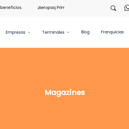
neficios.
¡Aeropaq Prime TE DA MÁS!
¡Regístrate c
Blog
Franquicias
Empresas
Terminales
Magazines