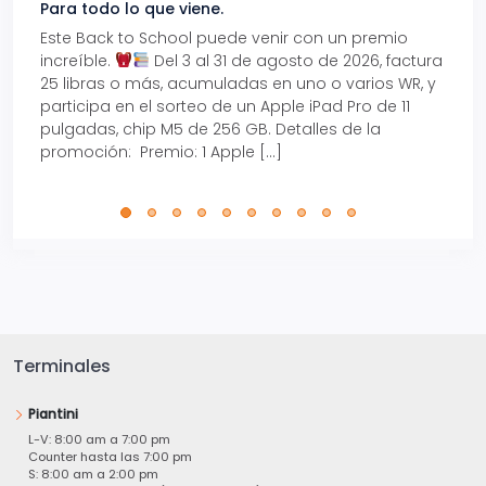
Para todo lo que viene.
Volve
Este Back to School puede venir con un premio
Prepá
increíble.
Del 3 al 31 de agosto de 2026, factura
15% d
25 libras o más, acumuladas en uno o varios WR, y
agos
participa en el sorteo de un Apple iPad Pro de 11
en t
pulgadas, chip M5 de 256 GB. Detalles de la
Tarje
promoción: Premio: 1 Apple […]
está
perfe
Terminales
Piantini
L-V: 8:00 am a 7:00 pm
Counter hasta las 7:00 pm
S: 8:00 am a 2:00 pm