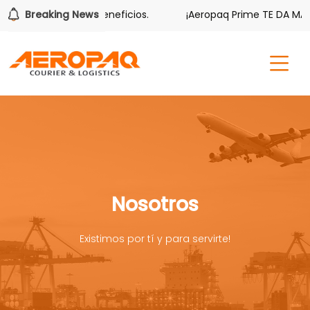
mbién tiene sus beneficios.
Breaking News
¡Aeropaq Prime TE DA MÁS!
Nosotros
Existimos por tí y para servirte!