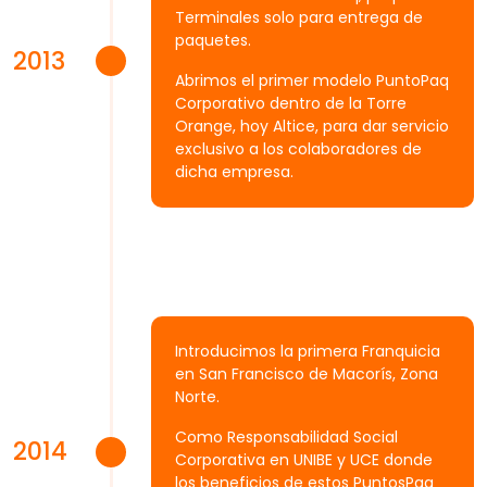
Terminales solo para entrega de
paquetes.
2013
Abrimos el primer modelo PuntoPaq
Corporativo dentro de la Torre
Orange, hoy Altice, para dar servicio
exclusivo a los colaboradores de
dicha empresa.
Introducimos la primera Franquicia
en San Francisco de Macorís, Zona
Norte.
Como Responsabilidad Social
2014
Corporativa en UNIBE y UCE donde
los beneficios de estos PuntosPaq