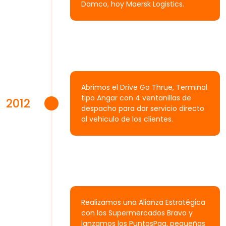
Damco, hoy Maersk Logistics.
Abrimos el Drive Go Thrue, Terminal
tipo Angar con 4 ventanillas de
2012
despacho para dar servicio directo
al vehiculo de los clientes.
Realizamos una Alianza Estratégica
con los Supermercados Bravo y
lanzamos los PuntosPaq, pequeñas