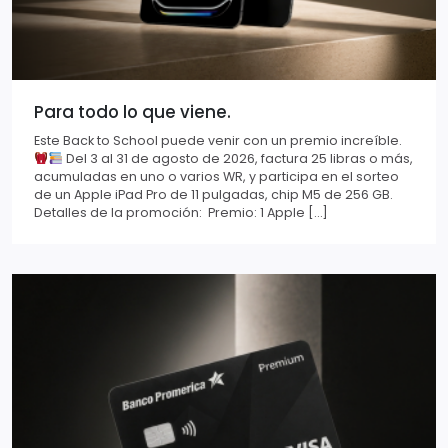
Para todo lo que viene.
Este Back to School puede venir con un premio increíble.
Del 3 al 31 de agosto de 2026, factura 25 libras o más,
acumuladas en uno o varios WR, y participa en el sorteo
de un Apple iPad Pro de 11 pulgadas, chip M5 de 256 GB.
Detalles de la promoción: Premio: 1 Apple […]