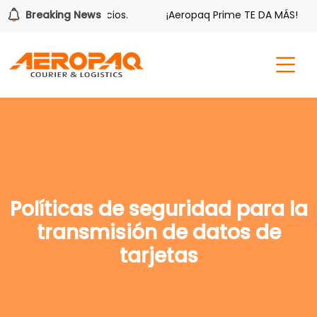
iene sus beneficios.
Breaking News
¡Aeropaq Prime TE DA MÁS!
¡R
Políticas de seguridad para la
transmisión de datos de
tarjetas