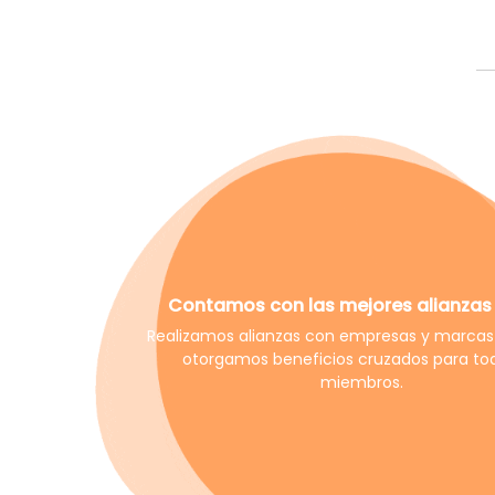
Contamos con las mejores alianzas 
Realizamos alianzas con empresas y marcas 
otorgamos beneficios cruzados para tod
miembros.