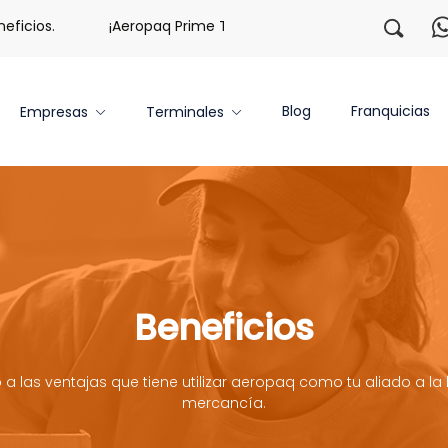
¡Aeropaq Prime TE DA MÁS!
¡Regístrate con nosotr
Blog
Franquicias
Empresas
Terminales
Beneficios
 a las ventajas que tiene utilizar aeropaq como tu aliado a la 
mercancía.