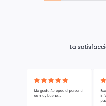
La satisfacc
Me gusta Aeropaq el personal
Exc
es muy bueno....
inf
paq