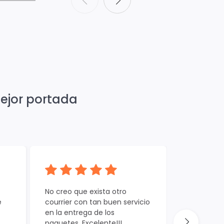
mejor portada
No creo que exista otro
Excelente s
e
courrier con tan buen servicio
paquetes l
en la entrega de los
prefiero p
paquetes. Excelente!!!...
libra en c