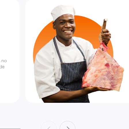
, no
 de