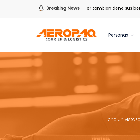
ra todo lo que viene.
Breaking News
Volver también tiene sus beneficios.
Personas
Echa un vistazo