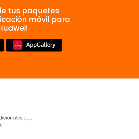
de tus paquetes
icación móvil para
 Huawei!
dicionales que
.