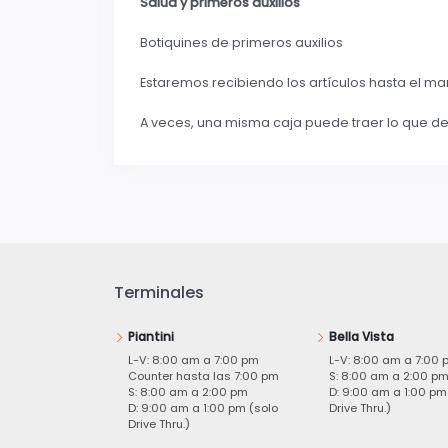
Salud y primeros auxilios
Botiquines de primeros auxilios
Estaremos recibiendo los artículos hasta el mart
A veces, una misma caja puede traer lo que de
Terminales
Piantini
Bella Vista
L-V: 8:00 am a 7:00 pm
L-V: 8:00 am a 7:00 
Counter hasta las 7:00 pm
S: 8:00 am a 2:00 p
S: 8:00 am a 2:00 pm
D: 9:00 am a 1:00 pm
D: 9:00 am a 1:00 pm (solo
Drive Thru.)
Drive Thru.)