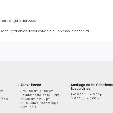
es 7 de julio del 2026.
seas… y también llevar ayuda a quien más la necesita.
Arroyo Hondo
Santiago de los Caballeros
Los Jardines
pm
L-V: 8:00 am a 7:00 pm
L-V: 8:00 am a 6:00 pm
m
Counter hasta las 6:00 pm
S: 8:00 am a 2:00 pm
 (solo
S: 8:00 am a 2:00 pm
D: 9:00 am a 1:00 pm (solo
Drive Thru.)