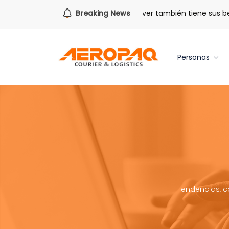
Para todo lo que viene.
Breaking News
Volver también tiene sus benefici
Personas
Tendencias, c