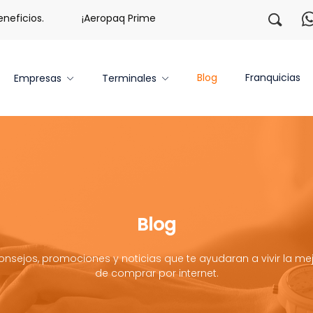
os.
¡Aeropaq Prime TE DA MÁS!
¡Regístrate con noso
Blog
Franquicias
Empresas
Terminales
Blog
onsejos, promociones y noticias que te ayudaran a vivir la mej
de comprar por internet.