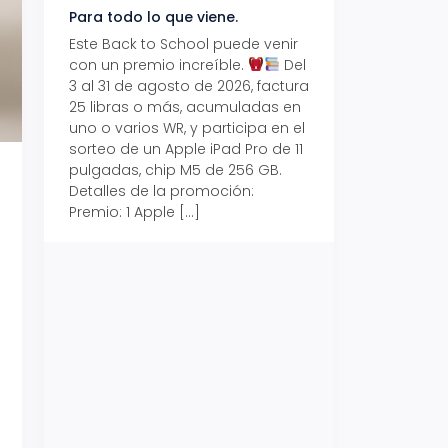
Para todo lo que viene.
Volver también ti
beneficios.
Este Back to School puede venir
con un premio increíble.
Del
Prepárate para vo
3 al 31 de agosto de 2026, factura
recibe hasta un 1
25 libras o más, acumuladas en
devolución con Pr
uno o varios WR, y participa en el
al 15 de agosto de
sorteo de un Apple iPad Pro de 11
hasta un 15% de d
pulgadas, chip M5 de 256 GB.
tus consumos en 
Detalles de la promoción:
pagar con tus Tar
Premio: 1 Apple […]
Crédito Promerica.
clases está cada
y es el momento p