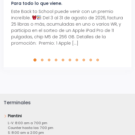
Para todo lo que viene.
Volve
Este Back to School puede venir con un premio
Prepá
increíble.
Del 3 al 31 de agosto de 2026, factura
15% d
25 libras o más, acumuladas en uno o varios WR, y
agos
participa en el sorteo de un Apple iPad Pro de 11
en t
pulgadas, chip M5 de 256 GB. Detalles de la
Tarje
promoción: Premio: 1 Apple […]
está
perfe
Terminales
Piantini
L-V: 8:00 am a 7:00 pm
Counter hasta las 7:00 pm
S: 8:00 am a 2:00 pm