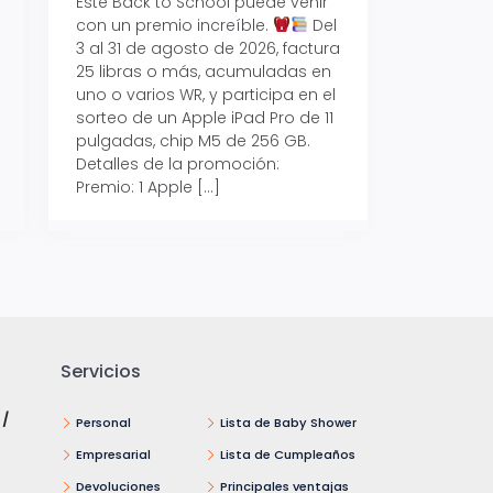
Este Back to School puede venir
con un premio increíble.
Del
Prepárate para vo
3 al 31 de agosto de 2026, factura
recibe hasta un 1
25 libras o más, acumuladas en
devolución con Pr
uno o varios WR, y participa en el
al 15 de agosto de
sorteo de un Apple iPad Pro de 11
hasta un 15% de d
pulgadas, chip M5 de 256 GB.
tus consumos en 
Detalles de la promoción:
pagar con tus Tar
Premio: 1 Apple […]
Crédito Promerica.
clases está cada
y es el momento p
Servicios
 /
Personal
Lista de Baby Shower
Empresarial
Lista de Cumpleaños
Devoluciones
Principales ventajas