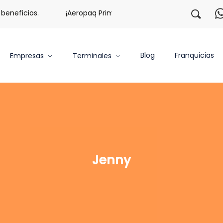
neficios.
¡Aeropaq Prime TE DA MÁS!
¡Regístrate c
Blog
Franquicias
Empresas
Terminales
Jenny