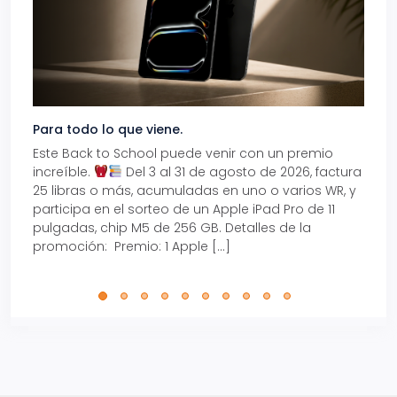
Para todo lo que viene.
Volve
Este Back to School puede venir con un premio
Prepá
increíble.
Del 3 al 31 de agosto de 2026, factura
15% d
25 libras o más, acumuladas en uno o varios WR, y
agos
participa en el sorteo de un Apple iPad Pro de 11
en t
pulgadas, chip M5 de 256 GB. Detalles de la
Tarje
promoción: Premio: 1 Apple […]
está
perfe