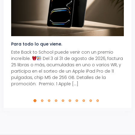
Para todo lo que viene.
Volve
Este Back to School puede venir con un premio
Prepá
increíble.
Del 3 al 31 de agosto de 2026, factura
15% d
25 libras o más, acumuladas en uno o varios WR, y
agos
participa en el sorteo de un Apple iPad Pro de 11
en t
pulgadas, chip M5 de 256 GB. Detalles de la
Tarje
promoción: Premio: 1 Apple […]
está
perfe