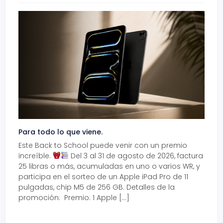
Para todo lo que viene.
Volve
Este Back to School puede venir con un premio
Prepá
increíble.
Del 3 al 31 de agosto de 2026, factura
15% d
25 libras o más, acumuladas en uno o varios WR, y
agos
participa en el sorteo de un Apple iPad Pro de 11
en t
pulgadas, chip M5 de 256 GB. Detalles de la
Tarje
promoción: Premio: 1 Apple […]
está
perfe