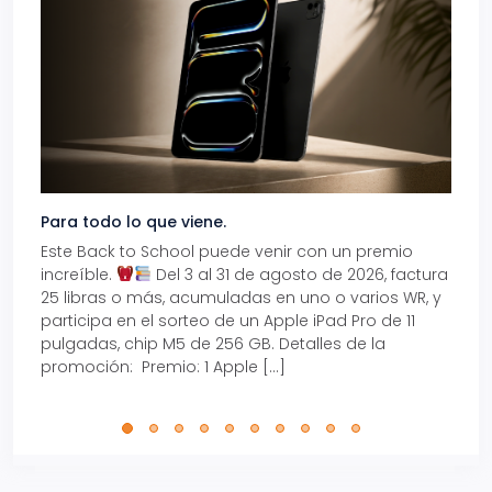
Para todo lo que viene.
Volve
Este Back to School puede venir con un premio
Prepá
increíble.
Del 3 al 31 de agosto de 2026, factura
15% d
25 libras o más, acumuladas en uno o varios WR, y
agos
participa en el sorteo de un Apple iPad Pro de 11
en t
pulgadas, chip M5 de 256 GB. Detalles de la
Tarje
promoción: Premio: 1 Apple […]
está
perfe