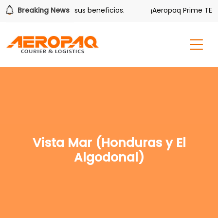
olver también tiene sus beneficios.
Breaking News
¡Aeropaq Prime TE DA
Vista Mar (Honduras y El
Algodonal)