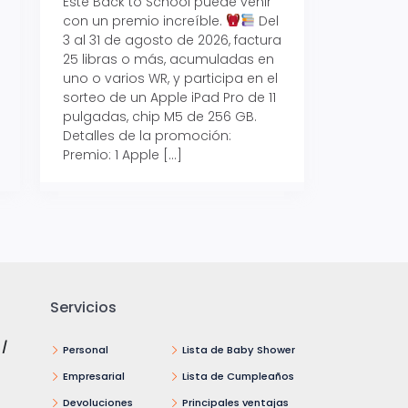
Este Back to School puede venir
con un premio increíble.
Del
Prepárate para vo
3 al 31 de agosto de 2026, factura
recibe hasta un 1
25 libras o más, acumuladas en
devolución con Pr
uno o varios WR, y participa en el
al 15 de agosto de
sorteo de un Apple iPad Pro de 11
hasta un 15% de d
pulgadas, chip M5 de 256 GB.
tus consumos en 
Detalles de la promoción:
pagar con tus Tar
Premio: 1 Apple […]
Crédito Promerica.
clases está cada
y es el momento p
Servicios
 /
Personal
Lista de Baby Shower
Empresarial
Lista de Cumpleaños
Devoluciones
Principales ventajas