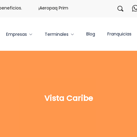
eficios.
¡Aeropaq Prime TE DA MÁS!
¡Regístrate co
Blog
Franquicias
Empresas
Terminales
Vista Caribe