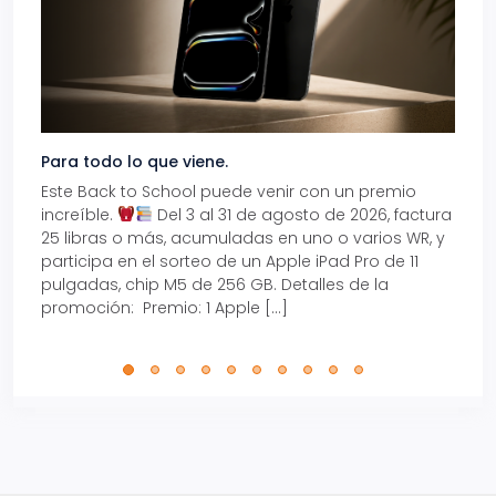
Para todo lo que viene.
Volve
Este Back to School puede venir con un premio
Prepá
increíble.
Del 3 al 31 de agosto de 2026, factura
15% d
25 libras o más, acumuladas en uno o varios WR, y
agos
participa en el sorteo de un Apple iPad Pro de 11
en t
pulgadas, chip M5 de 256 GB. Detalles de la
Tarje
promoción: Premio: 1 Apple […]
está
perfe