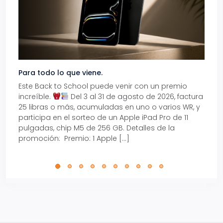
Para todo lo que viene.
Volve
Este Back to School puede venir con un premio
Prepá
increíble.
Del 3 al 31 de agosto de 2026, factura
15% d
25 libras o más, acumuladas en uno o varios WR, y
agos
participa en el sorteo de un Apple iPad Pro de 11
en t
pulgadas, chip M5 de 256 GB. Detalles de la
Tarje
promoción: Premio: 1 Apple […]
está
perfe