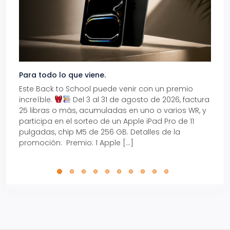
Para todo lo que viene.
Volve
Este Back to School puede venir con un premio
Prepá
increíble.
Del 3 al 31 de agosto de 2026, factura
15% d
25 libras o más, acumuladas en uno o varios WR, y
agos
participa en el sorteo de un Apple iPad Pro de 11
en t
pulgadas, chip M5 de 256 GB. Detalles de la
Tarje
promoción: Premio: 1 Apple […]
está
perfe