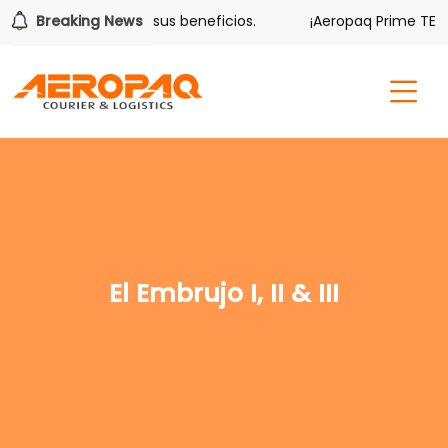
olver también tiene sus beneficios.
Breaking News
¡Aeropaq Prime TE DA
El Embrujo I, II & III