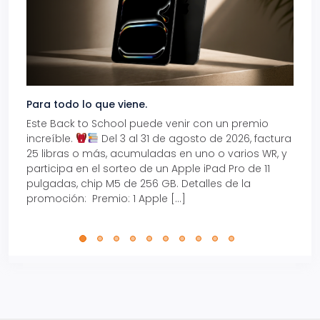
Para todo lo que viene.
Volve
Este Back to School puede venir con un premio
Prepá
increíble.
Del 3 al 31 de agosto de 2026, factura
15% d
25 libras o más, acumuladas en uno o varios WR, y
agos
participa en el sorteo de un Apple iPad Pro de 11
en t
pulgadas, chip M5 de 256 GB. Detalles de la
Tarje
promoción: Premio: 1 Apple […]
está
perfe