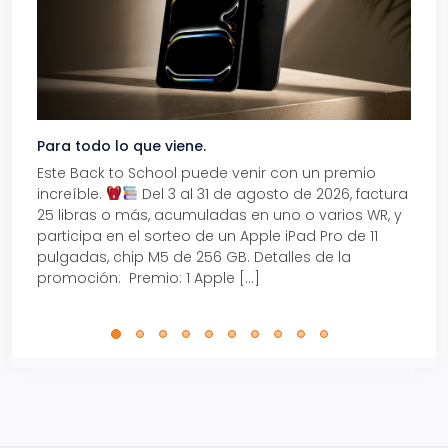
Para todo lo que viene.
Volve
Este Back to School puede venir con un premio
Prepá
increíble.
Del 3 al 31 de agosto de 2026, factura
15% d
25 libras o más, acumuladas en uno o varios WR, y
agos
participa en el sorteo de un Apple iPad Pro de 11
en t
pulgadas, chip M5 de 256 GB. Detalles de la
Tarje
promoción: Premio: 1 Apple […]
está
perfe