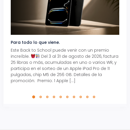
Para todo lo que viene.
Volve
Este Back to School puede venir con un premio
Prepá
increíble.
Del 3 al 31 de agosto de 2026, factura
15% d
25 libras o más, acumuladas en uno o varios WR, y
agos
participa en el sorteo de un Apple iPad Pro de 11
en t
pulgadas, chip M5 de 256 GB. Detalles de la
Tarje
promoción: Premio: 1 Apple […]
está
perfe