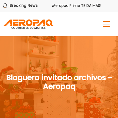
s beneficios.
Breaking News
¡Aeropaq Prime TE DA MÁS!
¡Regístra
Bloguero invitado archivos -
Aeropaq