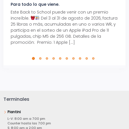
Para todo lo que viene.
Volve
Este Back to School puede venir con un premio
Prepá
increíble.
Del 3 al 31 de agosto de 2026, factura
15% d
25 libras o más, acumuladas en uno o varios WR, y
agos
participa en el sorteo de un Apple iPad Pro de 11
en t
pulgadas, chip M5 de 256 GB. Detalles de la
Tarje
promoción: Premio: 1 Apple […]
está
perfe
Terminales
Piantini
L-V: 8:00 am a 7:00 pm
Counter hasta las 7:00 pm
S: 8:00 am a 2:00 pm