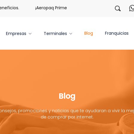
cios.
¡Aeropaq Prime TE DA MÁS!
¡Regístrate con no
Blog
Franquicias
Empresas
Terminales
Blog
onsejos, promociones y noticias que te ayudaran a vivir la mej
de comprar por internet.