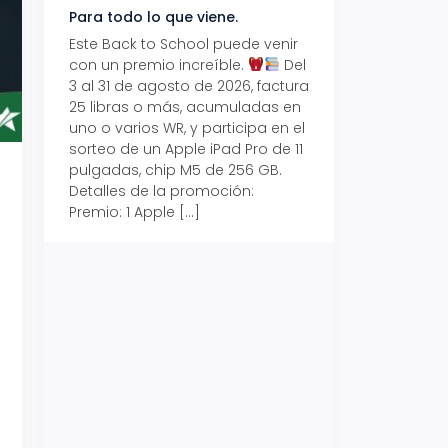
Para todo lo que viene.
Volver también ti
beneficios.
Este Back to School puede venir
con un premio increíble.
Del
Prepárate para vo
3 al 31 de agosto de 2026, factura
recibe hasta un 1
25 libras o más, acumuladas en
devolución con Pr
uno o varios WR, y participa en el
al 15 de agosto de
sorteo de un Apple iPad Pro de 11
hasta un 15% de d
pulgadas, chip M5 de 256 GB.
tus consumos en 
Detalles de la promoción:
pagar con tus Tar
Premio: 1 Apple […]
Crédito Promerica.
clases está cada
y es el momento p