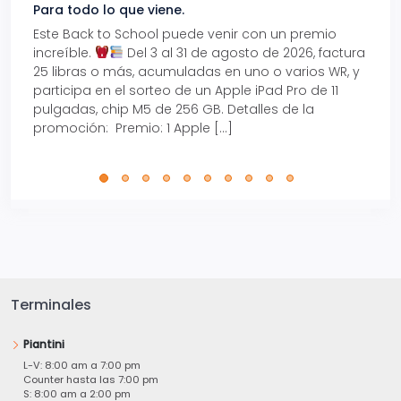
Para todo lo que viene.
Volve
Este Back to School puede venir con un premio
Prepá
increíble.
Del 3 al 31 de agosto de 2026, factura
15% d
25 libras o más, acumuladas en uno o varios WR, y
agos
participa en el sorteo de un Apple iPad Pro de 11
en t
pulgadas, chip M5 de 256 GB. Detalles de la
Tarje
promoción: Premio: 1 Apple […]
está
perfe
Terminales
Piantini
L-V: 8:00 am a 7:00 pm
Counter hasta las 7:00 pm
S: 8:00 am a 2:00 pm