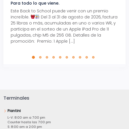
Para todo lo que viene.
Volve
Este Back to School puede venir con un premio
Prepá
increíble.
Del 3 al 31 de agosto de 2026, factura
15% d
25 libras o más, acumuladas en uno o varios WR, y
agos
participa en el sorteo de un Apple iPad Pro de 11
en t
pulgadas, chip M5 de 256 GB. Detalles de la
Tarje
promoción: Premio: 1 Apple […]
está
perfe
Terminales
Piantini
L-V: 8:00 am a 7:00 pm
Counter hasta las 7:00 pm
S: 8:00 am a 2:00 pm