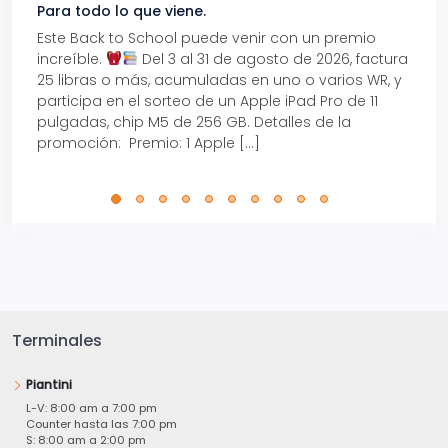
Para todo lo que viene.
Volve
Este Back to School puede venir con un premio
Prepá
increíble.
Del 3 al 31 de agosto de 2026, factura
15% d
25 libras o más, acumuladas en uno o varios WR, y
agos
participa en el sorteo de un Apple iPad Pro de 11
en t
pulgadas, chip M5 de 256 GB. Detalles de la
Tarje
promoción: Premio: 1 Apple […]
está
perfe
Terminales
Piantini
L-V: 8:00 am a 7:00 pm
Counter hasta las 7:00 pm
S: 8:00 am a 2:00 pm