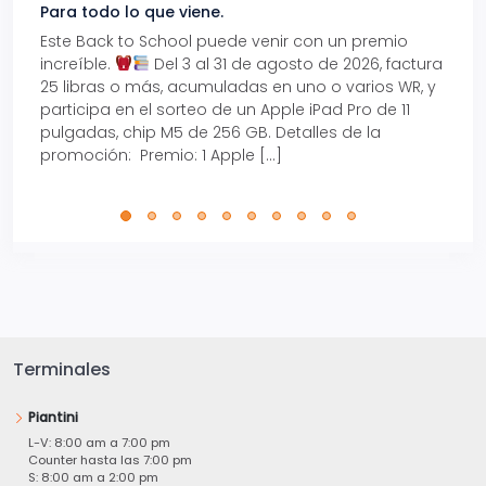
Para todo lo que viene.
Volve
Este Back to School puede venir con un premio
Prepá
increíble.
Del 3 al 31 de agosto de 2026, factura
15% d
25 libras o más, acumuladas en uno o varios WR, y
agos
participa en el sorteo de un Apple iPad Pro de 11
en t
pulgadas, chip M5 de 256 GB. Detalles de la
Tarje
promoción: Premio: 1 Apple […]
está
perfe
Terminales
Piantini
L-V: 8:00 am a 7:00 pm
Counter hasta las 7:00 pm
S: 8:00 am a 2:00 pm