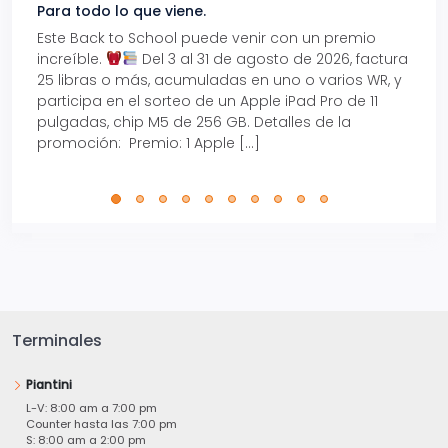
Para todo lo que viene.
Volve
Este Back to School puede venir con un premio
Prepá
increíble.
Del 3 al 31 de agosto de 2026, factura
15% d
25 libras o más, acumuladas en uno o varios WR, y
agos
participa en el sorteo de un Apple iPad Pro de 11
en t
pulgadas, chip M5 de 256 GB. Detalles de la
Tarje
promoción: Premio: 1 Apple […]
está
perfe
Terminales
Piantini
L-V: 8:00 am a 7:00 pm
Counter hasta las 7:00 pm
S: 8:00 am a 2:00 pm