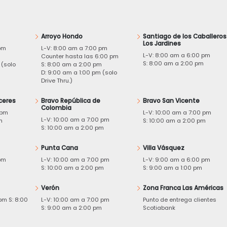
Arroyo Hondo
Santiago de los Caballeros
Los Jardines
pm
L-V: 8:00 am a 7:00 pm
L-V: 8:00 am a 6:00 pm
m
Counter hasta las 6:00 pm
S: 8:00 am a 2:00 pm
 (solo
S: 8:00 am a 2:00 pm
D: 9:00 am a 1:00 pm (solo
Drive Thru.)
ceres
Bravo República de
Bravo San Vicente
Colombia
 pm
L-V: 10:00 am a 7:00 pm
L-V: 10:00 am a 7:00 pm
m
S: 10:00 am a 2:00 pm
S: 10:00 am a 2:00 pm
Punta Cana
Villa Vásquez
pm
L-V: 10:00 am a 7:00 pm
L-V: 9:00 am a 6:00 pm
m
S: 10:00 am a 2:00 pm
S: 9:00 am a 1:00 pm
Verón
Zona Franca Las Américas
pm S: 8:00
L-V: 10:00 am a 7:00 pm
Punto de entrega clientes
S: 9:00 am a 2:00 pm
Scotiabank