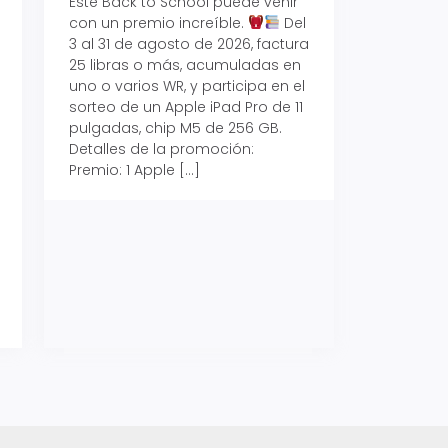
Este Back to School puede venir
con un premio increíble.
Del
Prepárate para vo
3 al 31 de agosto de 2026, factura
recibe hasta un 1
25 libras o más, acumuladas en
devolución con Pr
uno o varios WR, y participa en el
al 15 de agosto de
sorteo de un Apple iPad Pro de 11
hasta un 15% de d
pulgadas, chip M5 de 256 GB.
tus consumos en 
Detalles de la promoción:
pagar con tus Tar
Premio: 1 Apple […]
Crédito Promerica.
clases está cada
y es el momento p