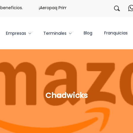
eficios.
¡Aeropaq Prime TE DA MÁS!
¡Regístrate co
Blog
Franquicias
Empresas
Terminales
Chadwicks