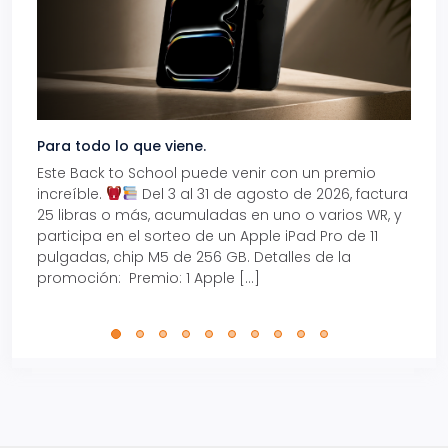
Para todo lo que viene.
Volve
Este Back to School puede venir con un premio
Prepá
increíble.
Del 3 al 31 de agosto de 2026, factura
15% d
25 libras o más, acumuladas en uno o varios WR, y
agos
participa en el sorteo de un Apple iPad Pro de 11
en t
pulgadas, chip M5 de 256 GB. Detalles de la
Tarje
promoción: Premio: 1 Apple […]
está
perfe