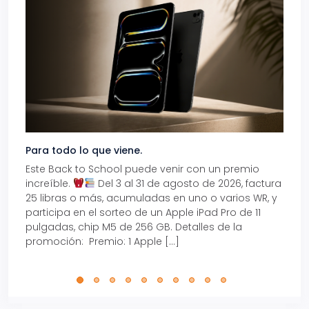
Para todo lo que viene.
Volve
Este Back to School puede venir con un premio
Prepá
increíble.
Del 3 al 31 de agosto de 2026, factura
15% d
25 libras o más, acumuladas en uno o varios WR, y
agos
participa en el sorteo de un Apple iPad Pro de 11
en t
pulgadas, chip M5 de 256 GB. Detalles de la
Tarje
promoción: Premio: 1 Apple […]
está
perfe