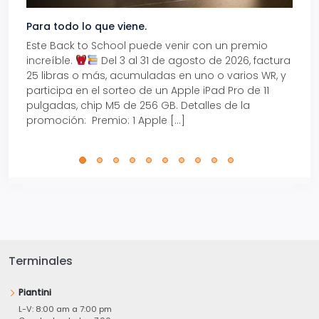
Para todo lo que viene.
Volve
Este Back to School puede venir con un premio
Prepá
increíble.
Del 3 al 31 de agosto de 2026, factura
15% d
25 libras o más, acumuladas en uno o varios WR, y
agos
participa en el sorteo de un Apple iPad Pro de 11
en t
pulgadas, chip M5 de 256 GB. Detalles de la
Tarje
promoción: Premio: 1 Apple […]
está
perfe
Terminales
Piantini
L-V: 8:00 am a 7:00 pm