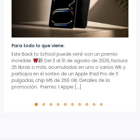
Para todo lo que viene.
Volve
Este Back to School puede venir con un premio
Prepá
increíble.
Del 3 al 31 de agosto de 2026, factura
15% d
25 libras o más, acumuladas en uno o varios WR, y
agos
participa en el sorteo de un Apple iPad Pro de 11
en t
pulgadas, chip M5 de 256 GB. Detalles de la
Tarje
promoción: Premio: 1 Apple […]
está
perfe