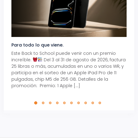
Para todo lo que viene.
Volve
Este Back to School puede venir con un premio
Prepá
increíble.
Del 3 al 31 de agosto de 2026, factura
15% d
25 libras o más, acumuladas en uno o varios WR, y
agos
participa en el sorteo de un Apple iPad Pro de 11
en t
pulgadas, chip M5 de 256 GB. Detalles de la
Tarje
promoción: Premio: 1 Apple […]
está
perfe