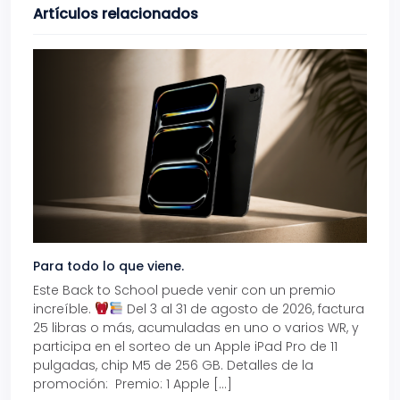
Artículos relacionados
Para todo lo que viene.
Volve
Este Back to School puede venir con un premio
Prepá
increíble.
Del 3 al 31 de agosto de 2026, factura
15% d
25 libras o más, acumuladas en uno o varios WR, y
agos
participa en el sorteo de un Apple iPad Pro de 11
en t
pulgadas, chip M5 de 256 GB. Detalles de la
Tarje
promoción: Premio: 1 Apple […]
está