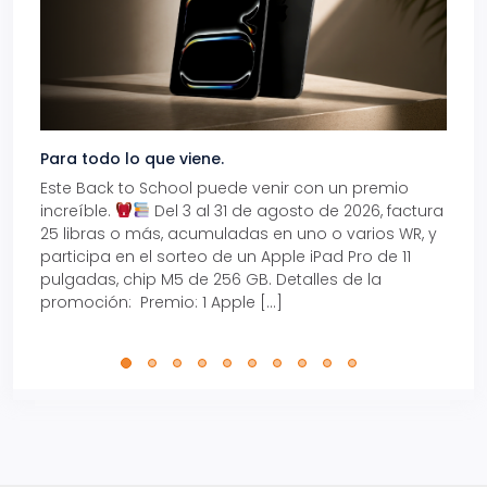
Para todo lo que viene.
Volve
Este Back to School puede venir con un premio
Prepá
increíble.
Del 3 al 31 de agosto de 2026, factura
15% d
25 libras o más, acumuladas en uno o varios WR, y
agos
participa en el sorteo de un Apple iPad Pro de 11
en t
pulgadas, chip M5 de 256 GB. Detalles de la
Tarje
promoción: Premio: 1 Apple […]
está
perfe