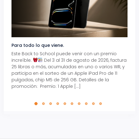
Para todo lo que viene.
Volve
Este Back to School puede venir con un premio
Prepá
increíble.
Del 3 al 31 de agosto de 2026, factura
15% d
25 libras o más, acumuladas en uno o varios WR, y
agos
participa en el sorteo de un Apple iPad Pro de 11
en t
pulgadas, chip M5 de 256 GB. Detalles de la
Tarje
promoción: Premio: 1 Apple […]
está
perfe