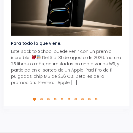
Para todo lo que viene.
Volve
Este Back to School puede venir con un premio
Prepá
increíble.
Del 3 al 31 de agosto de 2026, factura
15% d
25 libras o más, acumuladas en uno o varios WR, y
agos
participa en el sorteo de un Apple iPad Pro de 11
en t
pulgadas, chip M5 de 256 GB. Detalles de la
Tarje
promoción: Premio: 1 Apple […]
está
perfe