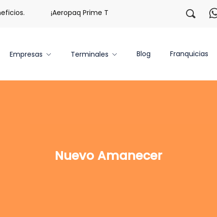
cios.
¡Aeropaq Prime TE DA MÁS!
¡Regístrate con n
Blog
Franquicias
Empresas
Terminales
Nuevo Amanecer