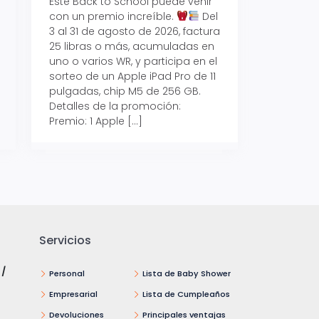
Este Back to School puede venir
con un premio increíble.
Del
Prepárate para vo
3 al 31 de agosto de 2026, factura
recibe hasta un 1
25 libras o más, acumuladas en
devolución con Pr
uno o varios WR, y participa en el
al 15 de agosto de
sorteo de un Apple iPad Pro de 11
hasta un 15% de d
pulgadas, chip M5 de 256 GB.
tus consumos en 
Detalles de la promoción:
pagar con tus Tar
Premio: 1 Apple […]
Crédito Promerica.
clases está cada
y es el momento p
Servicios
 /
Personal
Lista de Baby Shower
Empresarial
Lista de Cumpleaños
Devoluciones
Principales ventajas