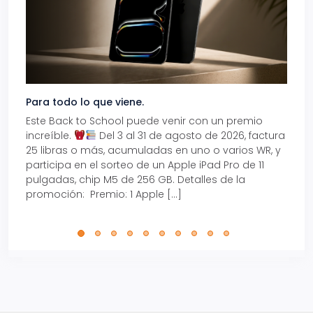
Para todo lo que viene.
Volve
Este Back to School puede venir con un premio
Prepá
increíble.
Del 3 al 31 de agosto de 2026, factura
15% d
25 libras o más, acumuladas en uno o varios WR, y
agos
participa en el sorteo de un Apple iPad Pro de 11
en t
pulgadas, chip M5 de 256 GB. Detalles de la
Tarje
promoción: Premio: 1 Apple […]
está
perfe