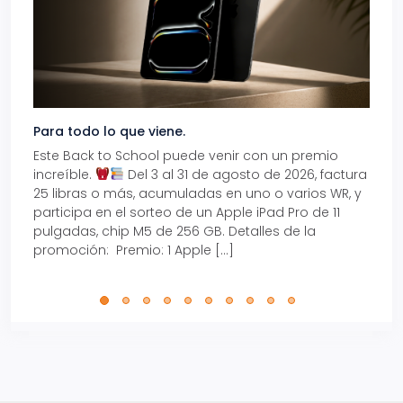
Para todo lo que viene.
Volve
Este Back to School puede venir con un premio
Prepá
increíble.
Del 3 al 31 de agosto de 2026, factura
15% d
25 libras o más, acumuladas en uno o varios WR, y
agos
participa en el sorteo de un Apple iPad Pro de 11
en t
pulgadas, chip M5 de 256 GB. Detalles de la
Tarje
promoción: Premio: 1 Apple […]
está
perfe