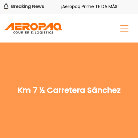
ene sus beneficios.
Breaking News
¡Aeropaq Prime TE DA MÁS!
¡R
Km 7 ½ Carretera Sánchez