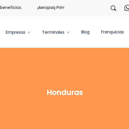
neficios.
¡Aeropaq Prime TE DA MÁS!
¡Regístrate c
Blog
Franquicias
Empresas
Terminales
Honduras