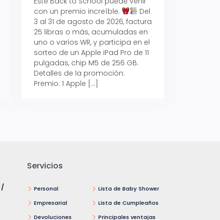
Este Back to School puede venir
con un premio increíble.
Del
Prepárate para vo
3 al 31 de agosto de 2026, factura
recibe hasta un 1
25 libras o más, acumuladas en
devolución con Pr
uno o varios WR, y participa en el
al 15 de agosto de
sorteo de un Apple iPad Pro de 11
hasta un 15% de d
pulgadas, chip M5 de 256 GB.
tus consumos en 
Detalles de la promoción:
pagar con tus Tar
Premio: 1 Apple […]
Crédito Promerica.
clases está cada
y es el momento p
Servicios
 /
Personal
Lista de Baby Shower
Empresarial
Lista de Cumpleaños
Devoluciones
Principales ventajas