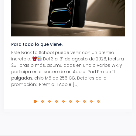
Para todo lo que viene.
Volve
Este Back to School puede venir con un premio
Prepá
increíble.
Del 3 al 31 de agosto de 2026, factura
15% d
25 libras o más, acumuladas en uno o varios WR, y
agos
participa en el sorteo de un Apple iPad Pro de 11
en t
pulgadas, chip M5 de 256 GB. Detalles de la
Tarje
promoción: Premio: 1 Apple […]
está
perfe