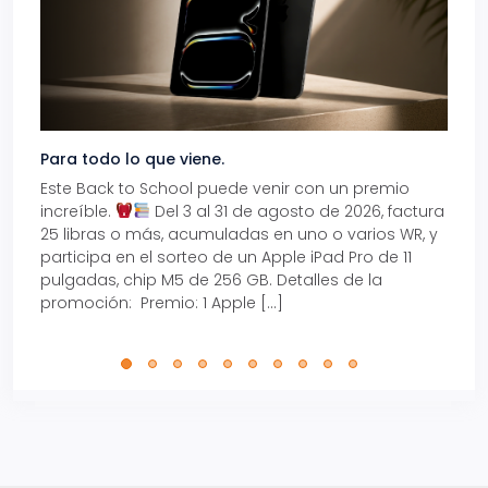
Para todo lo que viene.
Volve
Este Back to School puede venir con un premio
Prepá
increíble.
Del 3 al 31 de agosto de 2026, factura
15% d
25 libras o más, acumuladas en uno o varios WR, y
agos
participa en el sorteo de un Apple iPad Pro de 11
en t
pulgadas, chip M5 de 256 GB. Detalles de la
Tarje
promoción: Premio: 1 Apple […]
está
perfe