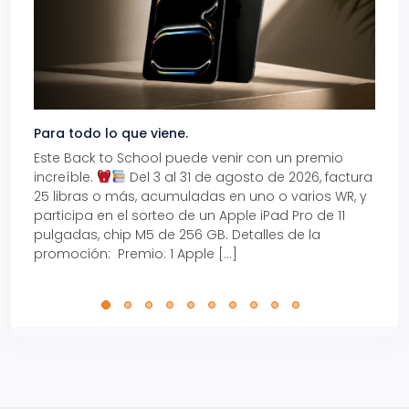
Para todo lo que viene.
Volve
Este Back to School puede venir con un premio
Prepá
increíble.
Del 3 al 31 de agosto de 2026, factura
15% d
25 libras o más, acumuladas en uno o varios WR, y
agos
participa en el sorteo de un Apple iPad Pro de 11
en t
pulgadas, chip M5 de 256 GB. Detalles de la
Tarje
promoción: Premio: 1 Apple […]
está
perfe