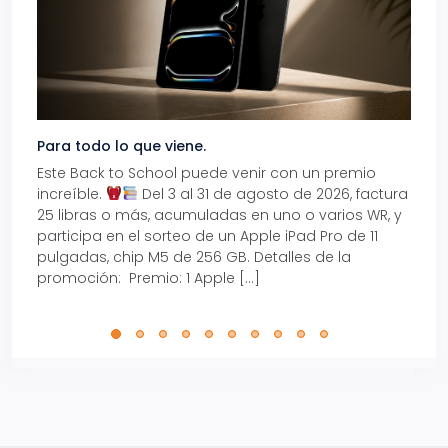
Para todo lo que viene.
Volve
Este Back to School puede venir con un premio
Prepá
increíble.
Del 3 al 31 de agosto de 2026, factura
15% d
25 libras o más, acumuladas en uno o varios WR, y
agos
participa en el sorteo de un Apple iPad Pro de 11
en t
pulgadas, chip M5 de 256 GB. Detalles de la
Tarje
promoción: Premio: 1 Apple […]
está
perfe