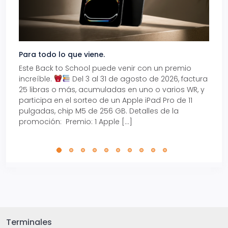
Para todo lo que viene.
Volve
Este Back to School puede venir con un premio
Prepá
increíble.
Del 3 al 31 de agosto de 2026, factura
15% d
25 libras o más, acumuladas en uno o varios WR, y
agos
participa en el sorteo de un Apple iPad Pro de 11
en t
pulgadas, chip M5 de 256 GB. Detalles de la
Tarje
promoción: Premio: 1 Apple […]
está
perfe
Terminales