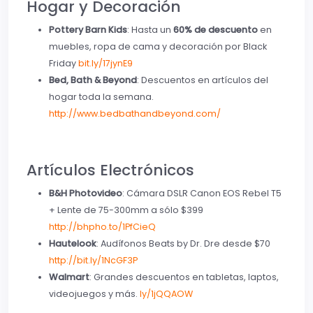
Hogar y Decoración
Pottery Barn Kids
: Hasta un
60% de descuento
en
muebles, ropa de cama y decoración por Black
Friday
bit.ly/17jynE9
Bed, Bath & Beyond
: Descuentos en artículos del
hogar toda la semana.
http://www.bedbathandbeyond.com/
Artículos Electrónicos
B&H Photovideo
: Cámara DSLR Canon EOS Rebel T5
+ Lente de 75-300mm a sólo $399
http://bhpho.to/1PfCieQ
Hautelook
: Audífonos Beats by Dr. Dre desde $70
http://bit.ly/1NcGF3P
Walmart
: Grandes descuentos en tabletas, laptos,
videojuegos y más.
ly/1jQQAOW