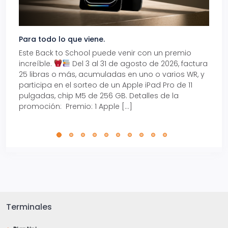
Para todo lo que viene.
Volve
Este Back to School puede venir con un premio
Prepá
increíble.
Del 3 al 31 de agosto de 2026, factura
15% d
25 libras o más, acumuladas en uno o varios WR, y
agos
participa en el sorteo de un Apple iPad Pro de 11
en t
pulgadas, chip M5 de 256 GB. Detalles de la
Tarje
promoción: Premio: 1 Apple […]
está
perfe
Terminales