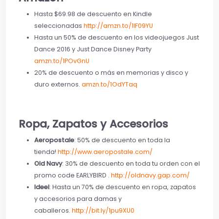
Hasta $69.98 de descuento en Kindle
seleccionadas
http://amzn.to/1lF09YU
Hasta un 50% de descuento en los videojuegos Just
Dance 2016 y Just Dance Disney Party
amzn.to/1POvGnU
20% de descuento o más en memorias y disco y
duro externos.
amzn.to/1OdYTaq
Ropa, Zapatos y Accesorios
Aeropostale
: 50% de descuento en toda la
tienda!
http://www.aeropostale.com/
Old Navy
: 30% de descuento en toda tu orden con el
promo code EARLYBIRD .
http://oldnavy.gap.com/
Ideel
: Hasta un 70% de descuento en ropa, zapatos
y accesorios para damas y
caballeros.
http://bit.ly/1pu9XU0