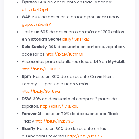
Express
: 50% de descuento en toda la tienda!
bit.ly/1uZDxp4
GAP
: 50% de descuento en todo por Black Friday
gap.us/ZvxhBY
Hasta un 60% de descuento en más de 1200 estilos
en
Victoria’s Secret
bit.ly/1ShT4aZ
Sole Society
: 30% descuento en carteras, zapatos y
accesorios
http://bit.ly/10tnnQF
Accesorios para caballeros desde $49 en
MyHabit
http://bit.ly/1T19CUP
6pm
: Hasta un 80% de descuento Calvin Klein,
Tommy Hilfiger, Cole Haan y más.
http://bit.ly/S5T55a
DSW
: 30% de descuento al comprar 2 pares de
zapatos.
http://bit.ly/1vRBkbB
Forever 21
: Hasta un 70% de descuento por Black
Friday
http://bit.ly/1rZp73G
Bluefly
: Hasta un 80% de descuento en tus
diseñadores favoritos
http://bit.ly/1aX71Zl