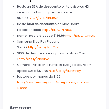
Hasta un
25% de descuento
en televisores HD
seleccionados con precios desde
$179.00
http://bit.ly/1BMGiY1
Hasta
$150 de descuento
en Mac Books
seleccionadas.
http://bit.ly/1NLh16X
Home Theaters desde
$139.99
http://bit.ly/1OnPBGT
Samsung Blue Ray Player a
$54.99
http://bit.ly/1NnfCcv
$100 de descuento en laptops Toshiba 2-in-
1
http://bit.ly/21cokyd
Cámara Panasonic Lumix, 16.1 Megapixel, Zoom
óptico 60x a $179.99
http://bit.ly/1NnmPcy
Laptops por menos de $199
http://www.bestbuy.com/site/promo/laptops-
149066
Amazon