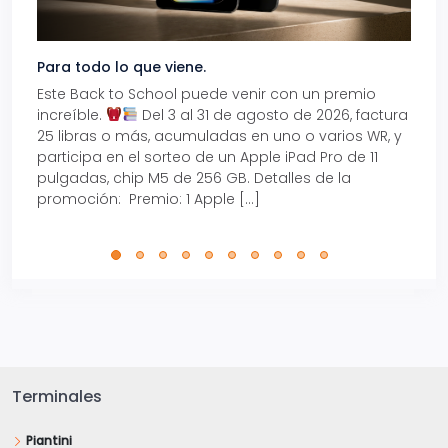
Para todo lo que viene.
Volve
Este Back to School puede venir con un premio
Prepá
increíble.
Del 3 al 31 de agosto de 2026, factura
15% d
25 libras o más, acumuladas en uno o varios WR, y
agos
participa en el sorteo de un Apple iPad Pro de 11
en t
pulgadas, chip M5 de 256 GB. Detalles de la
Tarje
promoción: Premio: 1 Apple […]
está
perfe
Terminales
Piantini