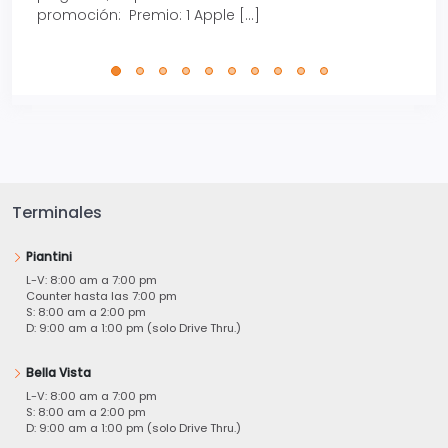
promoción: Premio: 1 Apple […]
está
perfe
Terminales
Piantini
L-V: 8:00 am a 7:00 pm
Counter hasta las 7:00 pm
S: 8:00 am a 2:00 pm
D: 9:00 am a 1:00 pm (solo Drive Thru.)
Bella Vista
L-V: 8:00 am a 7:00 pm
S: 8:00 am a 2:00 pm
D: 9:00 am a 1:00 pm (solo Drive Thru.)