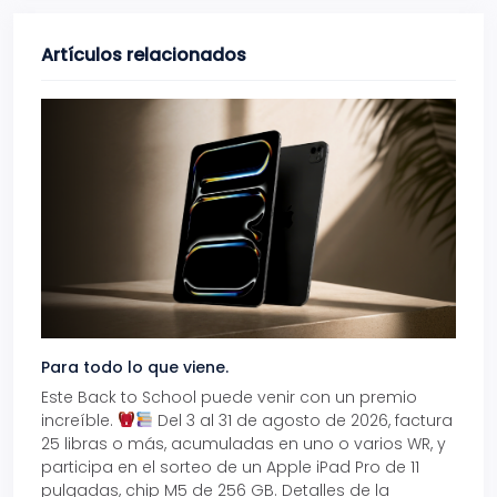
Artículos relacionados
Para todo lo que viene.
Volve
Este Back to School puede venir con un premio
Prepá
increíble.
Del 3 al 31 de agosto de 2026, factura
15% d
25 libras o más, acumuladas en uno o varios WR, y
agos
participa en el sorteo de un Apple iPad Pro de 11
en t
pulgadas, chip M5 de 256 GB. Detalles de la
Tarje