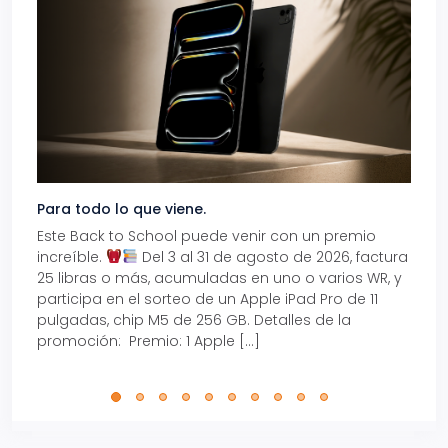
Para todo lo que viene.
Volve
Este Back to School puede venir con un premio
Prepá
increíble.
Del 3 al 31 de agosto de 2026, factura
15% d
25 libras o más, acumuladas en uno o varios WR, y
agos
participa en el sorteo de un Apple iPad Pro de 11
en t
pulgadas, chip M5 de 256 GB. Detalles de la
Tarje
promoción: Premio: 1 Apple […]
está
perfe